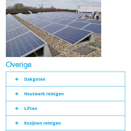
Overige
+
Dakgoten
+
Houtwerk reinigen
+
Liften
+
Kozijnen reinigen