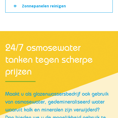
+
Zonnepanelen reinigen
24/7 osmosewater
tanken tegen scherpe
prijzen
Maakt u als glazenwassersbedrijf ook gebruik
van osmosewater, gedemineraliseerd water
waaruit kalk en mineralen zijn verwijderd?
Dan bieden we u de mogelijkheid gebruik te