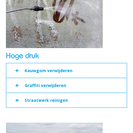
Hoge druk
+
Kauwgom verwijderen
+
Graffiti verwijderen
+
Straatwerk reinigen