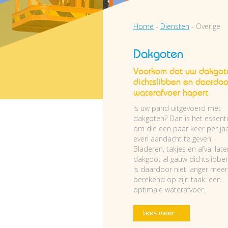
Home
-
Diensten
-
Overige
Dakgoten
Voorkom dat uw dakgot
dichtslibben en daardoo
waterafvoer hapert
Is uw pand uitgevoerd met
dakgoten? Dan is het essenti
om die een paar keer per ja
even aandacht te geven.
Bladeren, takjes en afval lat
dakgoot al gauw dichtslibben
is daardoor niet langer meer
berekend op zijn taak: een
optimale waterafvoer.
Lees meer...