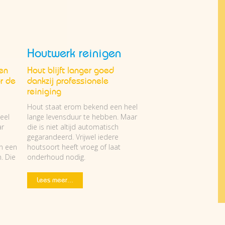
Houtwerk reinigen
en
Hout blijft langer goed
r de
dankzij professionele
reiniging
Hout staat erom bekend een heel
eel
lange levensduur te hebben. Maar
ar
die is niet altijd automatisch
gegarandeerd. Vrijwel iedere
en een
houtsoort heeft vroeg of laat
. Die
onderhoud nodig.
Lees meer...