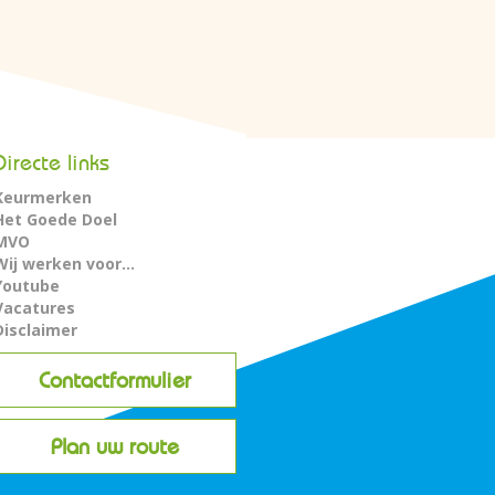
Directe links
Keurmerken
Het Goede Doel
MVO
Wij werken voor...
Youtube
Vacatures
Disclaimer
Contactformulier
Plan uw route