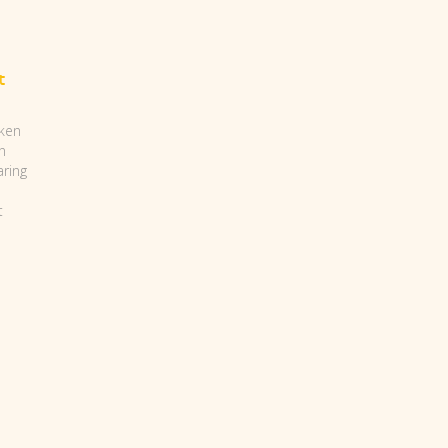
t
ken
n
ring
t