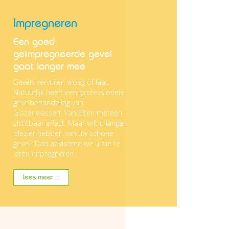
Impregneren
Een goed
geïmpregneerde gevel
gaat langer mee
Gevels vervuilen vroeg of laat.
Natuurlijk heeft een professionele
gevelbehandeling van
Glazenwasserij Van Elten meteen
zichtbaar effect. Maar wilt u langer
plezier hebben van uw schone
gevel? Dan adviseren we u die te
laten impregneren.
lees meer...